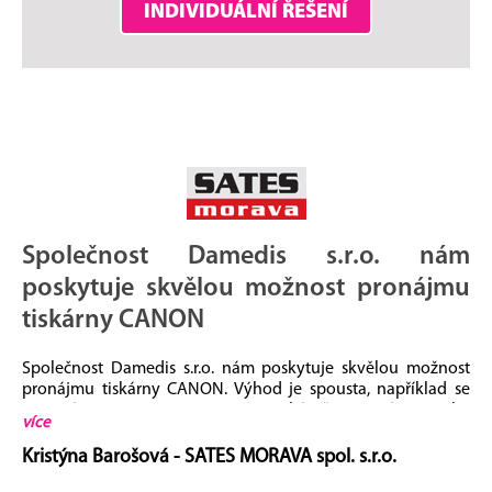
INDIVIDUÁLNÍ ŘEŠENÍ
Společnost Damedis s.r.o. nám
poskytuje skvělou možnost pronájmu
tiskárny CANON
Společnost Damedis s.r.o. nám poskytuje skvělou možnost
pronájmu tiskárny CANON. Výhod je spousta, například se
nemusíme starat o stav toneru v tiskárně, nemusíme myslet
více
na servis tiskárny, vše můžeme pozorovat ve webovém
rozhraní. Jsme s touto společností velmi spokojení a moc jí
Kristýna Barošová - SATES MORAVA spol. s.r.o.
děkujeme za tyto služby.