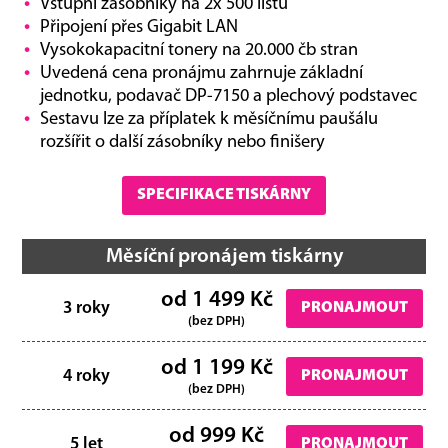
Vstupní zásobníky na 2x 500 listů
Připojení přes Gigabit LAN
Vysokokapacitní tonery na 20.000 čb stran
Uvedená cena pronájmu zahrnuje základní
jednotku, podavač DP-7150 a plechový podstavec
Sestavu lze za příplatek k měsíčnímu paušálu
rozšířit o další zásobníky nebo finišery
SPECIFIKACE TISKÁRNY
Měsíční pronájem tiskárny
od 1 499 Kč
3 roky
PRONAJMOUT
(bez DPH)
od 1 199 Kč
4 roky
PRONAJMOUT
(bez DPH)
od 999 Kč
5 let
PRONAJMOUT