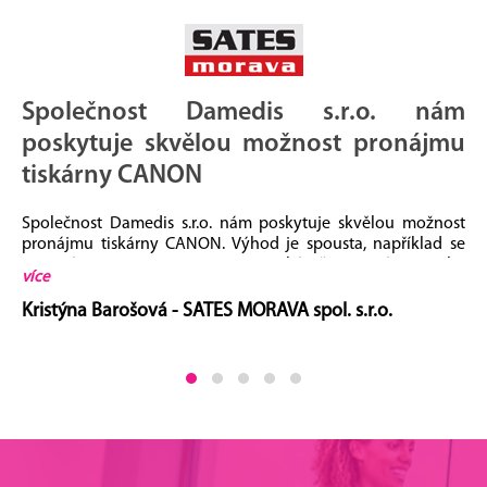
Společnost Damedis s.r.o. nám
poskytuje skvělou možnost pronájmu
tiskárny CANON
Společnost Damedis s.r.o. nám poskytuje skvělou možnost
pronájmu tiskárny CANON. Výhod je spousta, například se
nemusíme starat o stav toneru v tiskárně, nemusíme myslet
více
na servis tiskárny, vše můžeme pozorovat ve webovém
rozhraní. Jsme s touto společností velmi spokojení a moc jí
Kristýna Barošová - SATES MORAVA spol. s.r.o.
děkujeme za tyto služby.